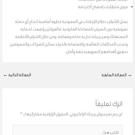
فرض متطلبات إفصاح أكثر دقة
يمثل الالتزام بـ نظام الإعلانات في السعودية خطوة أساسية لنجاح أي حملة
تسويقية دون التعرض للمساءلة القانونية. فالقوانين وُضعت لحماية
المستهلك وتعزيز بيئة تجارية عادلة وشفافة. ومن خلال الالتزام بالأنظمة،
وتجنب المخالفات الشائعة، والاستعانة بالخبراء، يمكن للشركات والمسوقين
تحقيق أهدافهم التسويقية بثقة وأمان.
→
المقالة السابقة
المقالة التالية
←
اترك تعليقاً
لن يتم نشر عنوان بريدك الإلكتروني.
الحقول الإلزامية مشار إليها بـ
*
اكتب