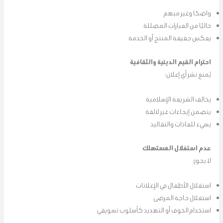
واضحًا وغير مبهم
خاليًا من العبارات المضللة
يعكس حقيقة المنتج أو الخدمة
احترام القيم الدينية والثقافية
يُمنع نشر أي إعلان:
يخالف الشريعة الإسلامية
يتضمن إيحاءات غير لائقة
يسيء للعادات والتقاليد
عدم استغلال المستهلك
لا يجوز:
استغلال الأطفال في الإعلانات
استغلال حاجة المرضى
استخدام الخوف أو التهديد كأسلوب تسويقي