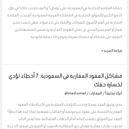
السعودية:
حماية العلامة التجارية في السعودية: متى تُرفض؟ وكيف تتجنب ذلك؟ في ظل
متى
النمو الكبير للأسواق التجارية في المملكة العربية السعودية، أصبحت العلامة
تُرفض؟
التجارية من أهم الأصول للشركات والأفراد على حد سواء. فهي ليست مجرد
وكيف
شعار أو اسم يميز المنتج، بل تمثل الهوية التجارية، وتضمن للمستهلكين
تتجنب
التعرف على منتجك أو خدمتك بسرعة، وتوفر لك حماية قانونية
ذلك؟
قراءة المزيد »
مشاكل العقود العقارية في السعودية: 7 أخطاء تؤدي
مشاكل
العقود
لخسارة حقك
العقارية
اترك تعليقاً
/
العقارات
/
ahmed ismail
في
السعودية:
عدم توثيق العقد رسميًا وتجنب النزاعات العقارية من أكبر أخطاء العقود
7
العقارية الاعتماد على عقود غير موثقة أو اتفاقات شفهية لماذا يُعد هذا خطأ؟
أخطاء
العقد غير الموثق يصعب إثباته أمام الجهات القضائية، مما يفتح الباب
تؤدي
لحدوث نزاعات عقارية فقدان حق المطالبة بالتنفيذ أو التعويض ضعف الحجية