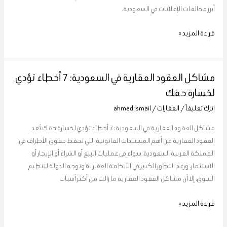
أبرز مخالفات الإعلانات في السعودية،
قراءة المزيد »
مشاكل العقود العقارية في السعودية: 7 أخطاء تؤدي
مشاكل
العقود
لخسارة حقك
العقارية
اترك تعليقاً
/
العقارات
/
ahmed ismail
في
السعودية:
مشاكل العقود العقارية في السعودية: 7 أخطاء تؤدي لخسارة حقك تُعد
7
العقود العقارية من أهم المستندات القانونية التي تحفظ حقوق الأطراف في
أخطاء
المملكة العربية السعودية، سواء في عمليات البيع أو الشراء أو الإيجار أو
تؤدي
الاستثمار. ورغم التطور الكبير في الأنظمة العقارية وتوجه الدولة لتنظيم
لخسارة
السوق، إلا أن مشاكل العقود العقارية ما زالت من أكثر أسباب
حقك
قراءة المزيد »