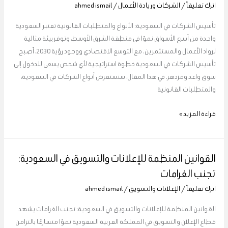
اترك تعليقاً
/
الشركات وريادة الأعمال
/
ahmed ismail
السعودية:
الأنواع
تأسيس الشركات في السعودية: الأنواع والمتطلبات القانونية تعتبر السعودية
والمتطلبات
واحدة من أسرع الأسواق نموًا في منطقة الشرق الأوسط، وتوفر بيئة مثالية
القانونية
لرواد الأعمال والمستثمرين. مع التوسع الاقتصادي ووجود رؤية 2030، أصبح
تأسيس الشركات في السعودية خطوة استراتيجية لأي شخص يسعى للدخول إلى
سوق واعد ومزدهر. في هذا المقال، سنستعرض أنواع الشركات في السعودية،
والمتطلبات القانونية
قراءة المزيد »
القوانين المنظمة للإعلانات والتسويق في السعودية:
القوانين
المنظمة
تجنب الغرامات
للإعلانات
اترك تعليقاً
/
الإعلانات والتسويق
/
ahmed ismail
والتسويق
في
القوانين المنظمة للإعلانات والتسويق في السعودية: تجنب الغرامات يشهد
السعودية:
قطاع الإعلان والتسويق في المملكة العربية السعودية نموًا متسارعًا بالتزامن