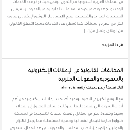
في المملكة العربية السعودية مع التحول الرقمي، حيث توفر هذه الخدمات
السعودية
الوقت والجهد وتضمن صحة المعاملات القانونية. من العقود الرسمية إلى
المستندات التجارية والشخصية، أصبح الاعتماد على التوثيق الإلكتروني ضرورة
لكل من الأفراد والمنشآت. كما تسهّل هذه الخدمات عملية التحقق القانوني
من الوثائق، وتقلل من […]
قراءة المزيد »
المخالفات القانونية في الإعلانات الإلكترونية
المخالفات
القانونية
بالسعودية والعقوبات المترتبة
في
اترك تعليقاً
/
غير مصنف
/
ahmed ismail
الإعلانات
الإلكترونية
مع التوسع الكبير في التجارة الرقمية، أصبحت الإعلانات الإلكترونية من أهم
بالسعودية
أدوات التسويق التي تعتمد عليها الشركات والمتاجر للوصول إلى العملاء
والعقوبات
بسرعة وكفاءة. لكن في المقابل، وضعت الجهات التنظيمية في المملكة
المترتبة
ضوابط صارمة لضمان الشفافية وحماية المستهلك، مما يجعل الالتزام
بالقوانين أمرًا ضروريًا لتجنب المخالفات والعقوبات. في هذا المقال، نستعرض