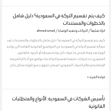
كيف يتم تقسيم التركة في السعودية؟ دليل شامل
كيف
يتم
بالخطوات والمستندات
تقسيم
اترك تعليقاً
/
التركات وتنفيذ الوصايا
/
ahmed ismail
التركة
في
كيف يتم تقسيم التركة في السعودية؟ دليل شامل بالخطوات والمستندات تُعد
السعودية؟
مسألة تقسيم التركة في السعودية من المواضيع القانونية الهامة التي تواجه
دليل
الورثة بعد وفاة شخص ما، سواء كان تركته بسيطة أو كبيرة. فالقانون
شامل
السعودي حدد إجراءات دقيقة لتقسيم التركة بما يتوافق مع أحكام الشريعة
بالخطوات
الإسلامية ونظام الميراث السعودي، لضمان حقوق جميع الورثة بشكل عادل
والمستندات
قراءة المزيد »
تأسيس الشركات في السعودية: الأنواع والمتطلبات
تأسيس
الشركات
القانونية
في