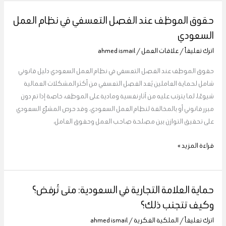
حقوق الموظف عند الفصل التعسفي في نظام العمل
حقوق
الموظف
السعودي
عند
اترك تعليقاً
/
علاقات العمل
/
ahmed ismail
الفصل
التعسفي
حقوق الموظف عند الفصل التعسفي في نظام العمل السعودي دليل قانوني
في
شامل لحماية العاملين يُعد الفصل التعسفي من أكثر المشكلات العمالية
نظام
شيوعًا، لما يترتب عليه من آثار نفسية ومادية على الموظف، خاصة إذا تم دون
العمل
مبرر قانوني أو بالمخالفة لنظام العمل السعودي. وقد حرص المشرّع السعودي
السعودي
على تحقيق التوازن بين مصلحة صاحب العمل وحقوق العامل،
قراءة المزيد »
حماية العلامة التجارية في السعودية: متى تُرفض؟
حماية
العلامة
وكيف تتجنب ذلك؟
التجارية
اترك تعليقاً
/
الملكية الفكرية
/
ahmed ismail
في