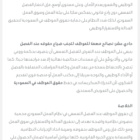
الوظيفي والشعور بعدم الأمان. وعلى مستوى أوسع، فإن انتشار الفصل
التعسفي دون رادع قانوني ينعكس سلبًا على بيئة العمل وسوق العمل
السعودي، لذلك شدد النظام على حماية حقوق الموظف في السعودية لتحقيق
العدالة والاستقرار الوظيفي
حادي عشر: نصائح مهمة للموظف لتجنب ضياع حقوقه عند الفصل
ينبغي على الموظف عند التعرض للفصل التعسفي أن يتصرف بحكمة ووعي
قانوني، وألا يوقّع على أي مستندات مخالصة نهائية إلا بعد مراجعتها جيدًا. كما
يُنصح بالاحتفاظ بنسخة من عقد العمل وكافة المراسلات المتعلقة بالفصل
أو الأداء الوظيفي، والتوجه سريعًا إلى مكتب العمل أو منصة قوى لتقديم
الشكوى، لأن التحرك المبكر يساعد في حفظ
حقوق الموظف في السعودية
والحصول على التعويض المستحق.
الخلاصة
إن حقوق الموظف عند الفصل التعسفي في نظام العمل السعودي محمية
بنصوص نظامية واضحة تهدف إلى تحقيق العدالة والاستقرار في سوق العمل.
ومع ذلك، فإن وعي الموظف بحقوقه، وسرعة اتخاذ الإجراءات النظامية،
والاستعانة بذوي الخبرة القانونية، كلها عوامل أساسية لضمان الحصول على