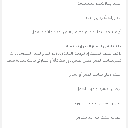
رصيد الإجازات غير المستخدمة
الأجور المتأخرة إن وجدت
أي مستحقات مالية منصوص عليها في العقد أو لائحة العمل
خامسًا: متى لا يُعتبر الفصل تعسفيًا؟
لا يُعد الفصل تعسفيًا إذا تم وفق المادة (80) من نظام العمل السعودي، والتي
تجيز لصاحب العمل فصل العامل دون مكافأة أو إشعار في حالات محددة، منها
الاعتداء على صاحب العمل أو المدير
الإخلال الجسيم بواجبات العمل
التزوير أو تقديم مستندات مزورة
الغياب المتكرر دون عذر مشروع