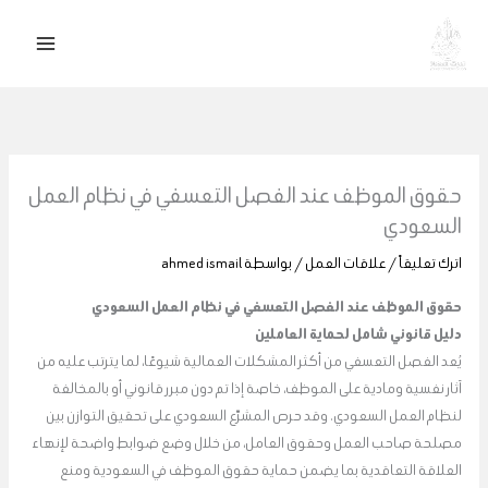
خطي
لى
لمحتوى
حقوق الموظف عند الفصل التعسفي في نظام العمل
السعودي
اترك تعليقاً
/
علاقات العمل
/ بواسطة
ahmed ismail
حقوق الموظف عند الفصل التعسفي في نظام العمل السعودي
دليل قانوني شامل لحماية العاملين
يُعد الفصل التعسفي من أكثر المشكلات العمالية شيوعًا، لما يترتب عليه من
آثار نفسية ومادية على الموظف، خاصة إذا تم دون مبرر قانوني أو بالمخالفة
لنظام العمل السعودي. وقد حرص المشرّع السعودي على تحقيق التوازن بين
مصلحة صاحب العمل وحقوق العامل، من خلال وضع ضوابط واضحة لإنهاء
العلاقة التعاقدية بما يضمن حماية حقوق الموظف في السعودية ومنع