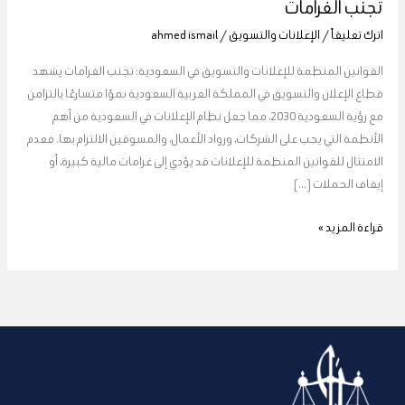
تجنب الغرامات
للإعلانات
اترك تعليقاً
/
الإعلانات والتسويق
/
ahmed ismail
والتسويق
في
القوانين المنظمة للإعلانات والتسويق في السعودية: تجنب الغرامات يشهد
السعودية:
قطاع الإعلان والتسويق في المملكة العربية السعودية نموًا متسارعًا بالتزامن
تجنب
مع رؤية السعودية 2030، مما جعل نظام الإعلانات في السعودية من أهم
الغرامات
الأنظمة التي يجب على الشركات، ورواد الأعمال، والمسوقين الالتزام بها. فعدم
الامتثال للقوانين المنظمة للإعلانات قد يؤدي إلى غرامات مالية كبيرة، أو
إيقاف الحملات […]
قراءة المزيد »